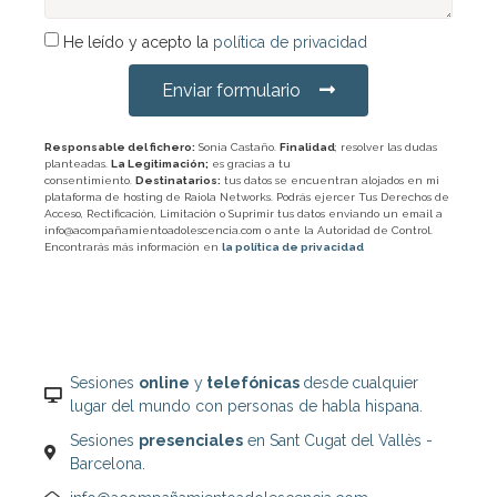
He leído y acepto la
política de privacidad
Enviar formulario
Responsable del fichero:
Sonia Castaño.
Finalidad
; resolver las dudas
planteadas.
La Legitimación;
es gracias a tu
consentimiento.
Destinatarios:
tus datos se encuentran alojados en mi
plataforma de hosting de Raiola Networks. Podrás ejercer Tus Derechos de
Acceso, Rectificación, Limitación o Suprimir tus datos enviando un email a
info@acompañamientoadolescencia.com o ante la Autoridad de Control.
Encontrarás más información en
la política de privacidad
Sesiones
online
y
telefónicas
desde
cualquier
lugar del mundo con personas de habla hispana.
Sesiones
presenciales
en Sant Cugat del Vallès -
Barcelona.