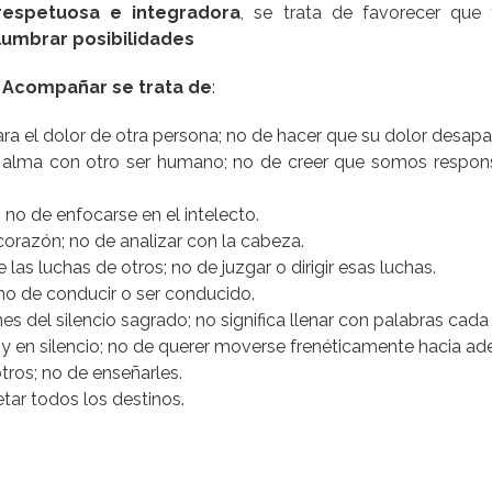
respetuosa e integradora
, se trata de favorecer que
lumbrar posibilidades
,
Acompañar se trata de
:
ara el dolor de otra persona; no de hacer que su dolor desap
el alma con otro ser humano; no de creer que somos respon
.
u; no de enfocarse en el intelecto.
corazón; no de analizar con la cabeza.
 las luchas de otros; no de juzgar o dirigir esas luchas.
 no de conducir o ser conducido.
nes del silencio sagrado; no significa llenar con palabras ca
y en silencio; no de querer moverse frenéticamente hacia ad
tros; no de enseñarles.
tar todos los destinos.